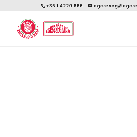
+36 1 4220 666
egeszseg@egesz