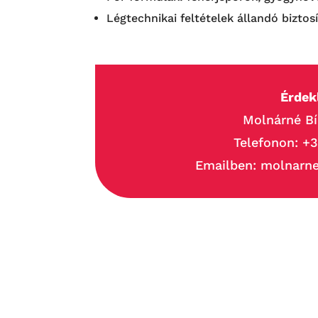
Légtechnikai feltételek állandó biztos
Érdek
Molnárné Bí
Telefonon:
+3
Emailben: molnarn