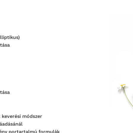
liptikus)
ítása
ítása
z keverési módszer
záadásánál
vény portartalmú formulák