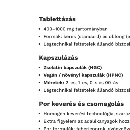
Tablettázás
400–1000 mg tartományban
Formák: kerek (standard) és oblong (el
Légtechnikai feltételek állandó biztos
Kapszulázás
Zselatin kapszulák (HGC)
Vegán / növényi kapszulák (HPNC)
Méretek:
2-es, 1-es, 0-s és 00-ás
Légtechnikai feltételek állandó biztos
Por keverés és csomagolás
Homogén keverési technológia, szára
Extra figyelem az adalékanyagok hoz
Por formulák: fehérjeporok, gyógynö