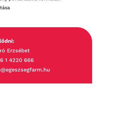
ítása
lődni:
ró Erzsébet
6 1 4220 666
e@egeszsegfarm.hu