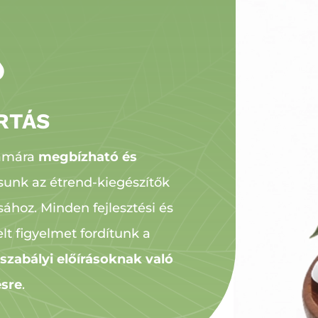

RTÁS
zámára
megbízható és
tsunk az étrend-kiegészítők
ához. Minden fejlesztési és
lt figyelmet fordítunk a
szabályi előírásoknak való
ésre
.