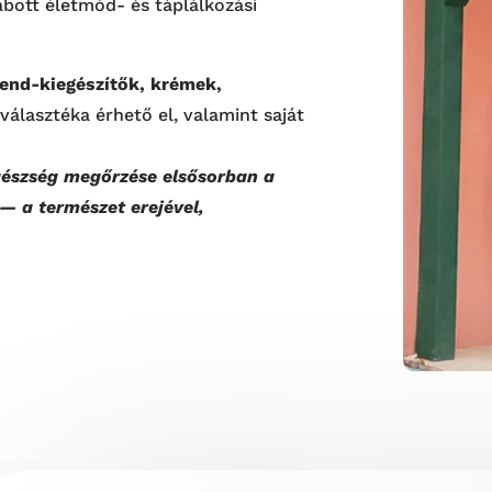
abott életmód- és táplálkozási
rend-kiegészítők, krémek,
 választéka érhető el, valamint saját
gészség megőrzése elsősorban a
 a természet erejével,