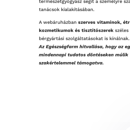
természetgyógyász segít a személyre sz
tanácsok kialakításában.
A webáruházban
szerves vitaminok, ét
kozmetikumok és tisztítószerek
széles
bérgyártási szolgáltatásokat is kínálnak.
Az Egészségfarm hitvallása, hogy az e
mindennapi tudatos döntéseken múlik —
szakértelemmel támogatva.