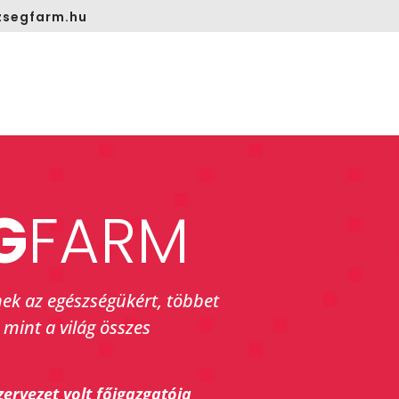
segfarm.hu
G
FARM
ek az egészségükért, többet
 mint a világ összes
zervezet volt főigazgatója