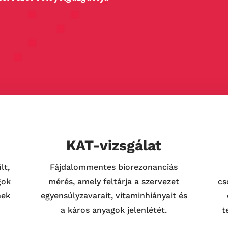
KAT-vizsgálat
lt,
Fájdalommentes biorezonanciás
gok
mérés, amely feltárja a szervezet
cs
nek
egyensúlyzavarait, vitaminhiányait és
a káros anyagok jelenlétét.
t