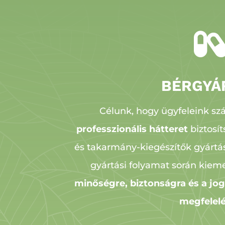
BÉRGYÁ
Célunk, hogy ügyfeleink s
professzionális hátteret
biztosí
és takarmány-kiegészítők gyártás
gyártási folyamat során kieme
minőségre, biztonságra és a jog
megfelel