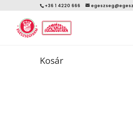
+36 1 4220 666
egeszseg@egesz
Kosár