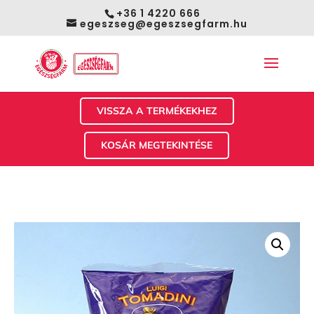
+36 1 4220 666
egeszseg@egeszsegfarm.hu
VISSZA A TERMÉKEKHEZ
KOSÁR MEGTEKINTÉSE