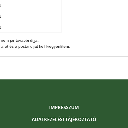
t
t
t
 nem jár további díjjal.
rát és a postai díjat kell kiegyenlíteni.
IMPRESSZUM
ADATKEZELÉSI TÁJÉKOZTATÓ