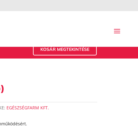
KOSÁR MEGTEKINTÉSE
)
KE:
EGÉSZSÉGFARM KFT.
mműködésért.