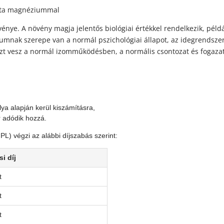
etta magnéziummal
vénye. A növény magja jelentős biológiai értékkel rendelkezik, p
mnak szerepe van a normál pszichológiai állapot, az idegrends
szt vesz a normál izomműködésben, a normális csontozat és fogaza
lya alapján kerül kiszámításra,
r adódik hozzá.
) végzi az alábbi díjszabás szerint:
si díj
t
t
t