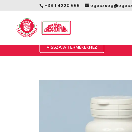
+36 1 4220 666
egeszseg@egesz
VISSZA A TERMÉKEKHEZ