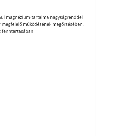
éldául magnézium-tartalma nagyságrenddel
zer megfelelő működésének megőrzésében,
t fenntartásában.