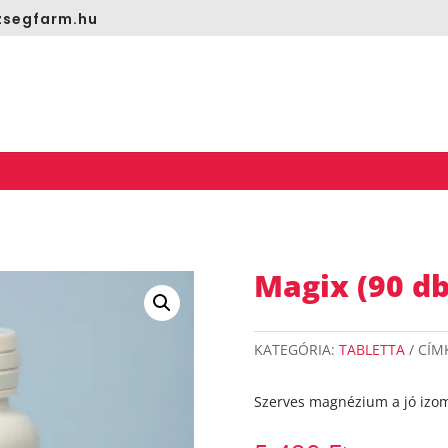
segfarm.hu
Magix (90 db
KATEGÓRIA:
TABLETTA
CÍM
Szerves magnézium a jó izo