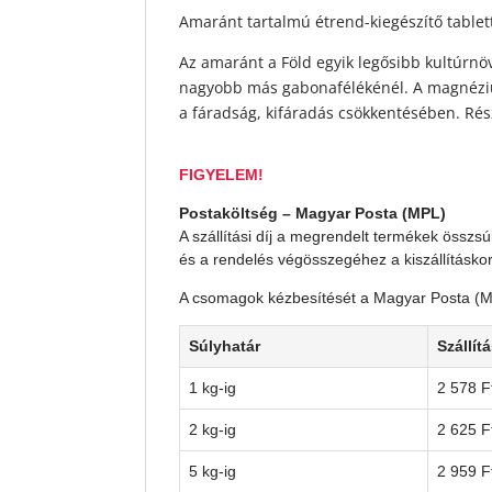
Amaránt tartalmú étrend-kiegészítő tabl
Az amaránt a Föld egyik legősibb kultúrnö
nagyobb más gabonafélékénél. A magnéziu
a fáradság, kifáradás csökkentésében. Ré
FIGYELEM!
Postaköltség – Magyar Posta (MPL)
A szállítási díj a megrendelt termékek összsú
és a rendelés végösszegéhez a kiszállításko
A csomagok kézbesítését a Magyar Posta (MPL
Súlyhatár
Szállítá
1 kg-ig
2 578 F
2 kg-ig
2 625 F
5 kg-ig
2 959 F