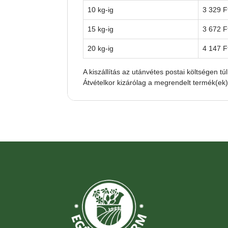
10 kg-ig
3 329 F
15 kg-ig
3 672 F
20 kg-ig
4 147 F
A kiszállítás az utánvétes postai költségen túl
Átvételkor kizárólag a megrendelt termék(ek) á